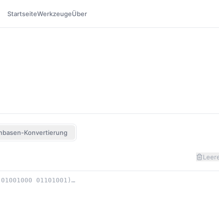
Startseite
Werkzeuge
Über
nbasen-Konvertierung
Leer