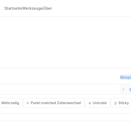
Startseite
Werkzeuge
Über
Beispi
/
Mehrzeilig
s
Punkt matched Zeilenwechsel
u
Unicode
y
Sticky