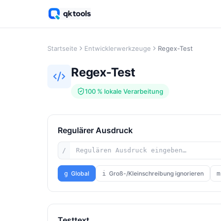
Startseite
Entwicklerwerkzeuge
Regex-Test
Regex-Test
100 % lokale Verarbeitung
Regulärer Ausdruck
/
g
Global
i
Groß-/Kleinschreibung ignorieren
m
Testtext