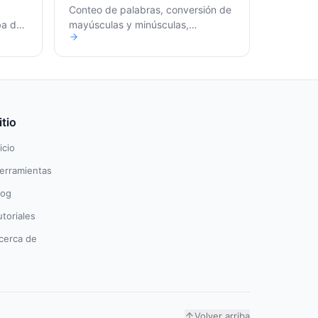
Conteo de palabras, conversión de
ba de
mayúsculas y minúsculas,
comparación de texto
itio
icio
erramientas
log
utoriales
cerca de
Volver arriba