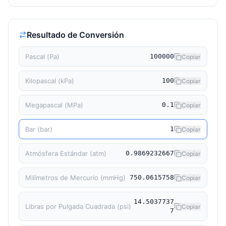
Resultado de Conversión
Pascal (Pa)
100000
Copiar
Kilopascal (kPa)
100
Copiar
Megapascal (MPa)
0.1
Copiar
Bar (bar)
1
Copiar
Atmósfera Estándar (atm)
0.9869232667
Copiar
Milímetros de Mercurio (mmHg)
750.0615758
Copiar
14.5037737
Libras por Pulgada Cuadrada (psi)
Copiar
7