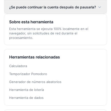
¿Se puede continuar la cuenta después de pausarla?
Sobre esta herramienta
Esta herramienta se ejecuta 100% localmente en el
navegador, sin solicitudes de red durante el
procesamiento.
Herramientas relacionadas
Calculadora
Temporizador Pomodoro
Generador de números aleatorios
Herramienta de lotería
Herramienta de dados