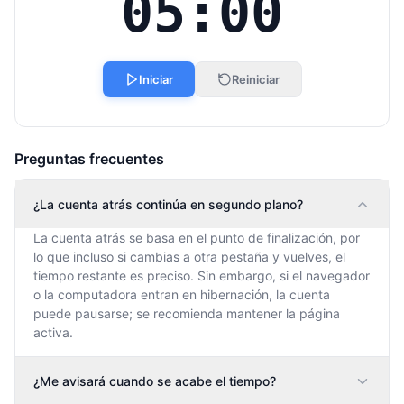
05:00
Iniciar
Reiniciar
Preguntas frecuentes
¿La cuenta atrás continúa en segundo plano?
La cuenta atrás se basa en el punto de finalización, por
lo que incluso si cambias a otra pestaña y vuelves, el
tiempo restante es preciso. Sin embargo, si el navegador
o la computadora entran en hibernación, la cuenta
puede pausarse; se recomienda mantener la página
activa.
¿Me avisará cuando se acabe el tiempo?