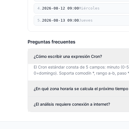
4
.
2026
-
08
-
12
09
:
00
Miércoles
5
.
2026
-
08
-
13
09
:
00
Jueves
Preguntas frecuentes
¿Cómo escribir una expresión Cron?
El Cron estándar consta de 5 campos: minuto (0-59)
0=domingo). Soporta comodín *, rango a-b, paso */n
¿En qué zona horaria se calcula el próximo tiempo
¿El análisis requiere conexión a internet?