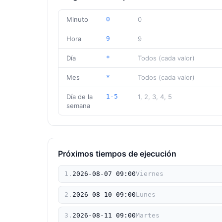
Minuto
0
0
Hora
9
9
Día
*
Todos (cada valor)
Mes
*
Todos (cada valor)
Día de la
1-5
1, 2, 3, 4, 5
semana
Próximos tiempos de ejecución
1
.
2026
-
08
-
07
09
:
00
Viernes
2
.
2026
-
08
-
10
09
:
00
Lunes
3
.
2026
-
08
-
11
09
:
00
Martes