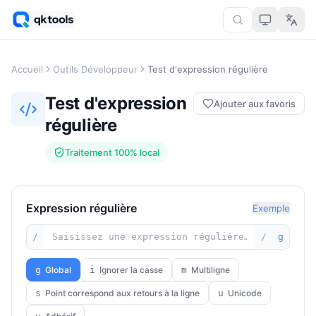
Accueil
Outils Développeur
Test d'expression régulière
Test d'expression
Ajouter aux favoris
régulière
Traitement 100% local
Expression régulière
Exemple
/
/
g
g
Global
i
Ignorer la casse
m
Multiligne
s
Point correspond aux retours à la ligne
u
Unicode