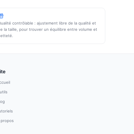
ualité contrôlable : ajustement libre de la qualité et
e la taille, pour trouver un équilibre entre volume et
etteté.
ite
ccueil
utils
log
utoriels
 propos