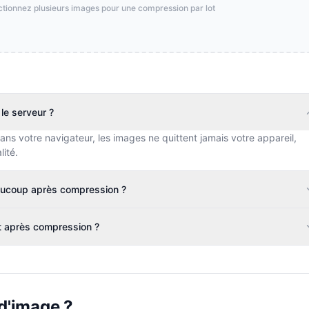
tionnez plusieurs images pour une compression par lot
le serveur ?
ns votre navigateur, les images ne quittent jamais votre appareil,
lité.
eaucoup après compression ?
nt après compression ?
d'image ?