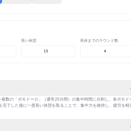
長い休憩
長休までのラウンド数
を複数の「ポモドーロ」（通常25分間）の集中時間に分割し、各ポモド
ロを完了した後に一度長い休憩を取ることで、集中力を維持し、疲労を軽