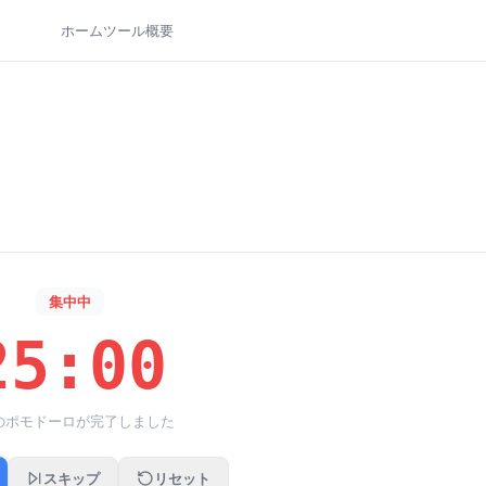
ホーム
ツール
概要
集中中
25:00
個のポモドーロが完了しました
スキップ
リセット