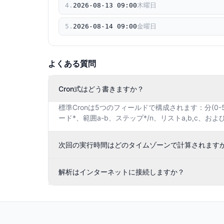
4
.
2026
-
08
-
13
09
:
00
木曜日
5
.
2026
-
08
-
14
09
:
00
金曜日
よくある質問
Cron式はどう書きますか？
標準Cronは5つのフィールドで構成されます：分(0-59)、
ード*、範囲a-b、ステップ*/n、リストa,b,c、およ
次回の実行時間はどのタイムゾーンで計算されます
解析はインターネットに接続しますか？