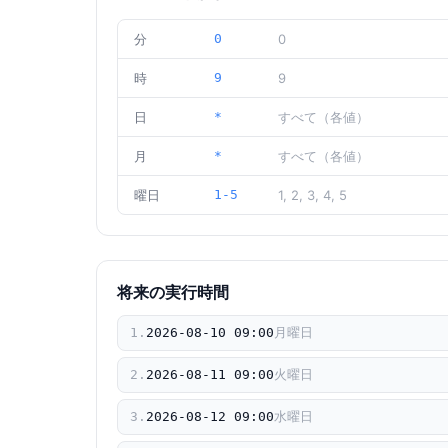
分
0
0
時
9
9
日
*
すべて（各値）
月
*
すべて（各値）
曜日
1-5
1, 2, 3, 4, 5
将来の実行時間
1
.
2026
-
08
-
10
09
:
00
月曜日
2
.
2026
-
08
-
11
09
:
00
火曜日
3
.
2026
-
08
-
12
09
:
00
水曜日