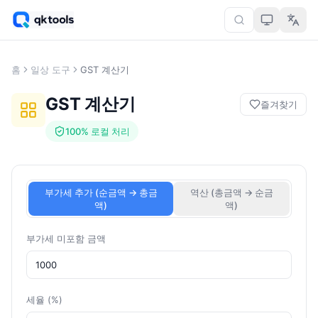
홈
일상 도구
GST 계산기
GST 계산기
즐겨찾기
100% 로컬 처리
부가세 추가 (순금액 → 총금
역산 (총금액 → 순금
액)
액)
부가세 미포함 금액
세율 (%)