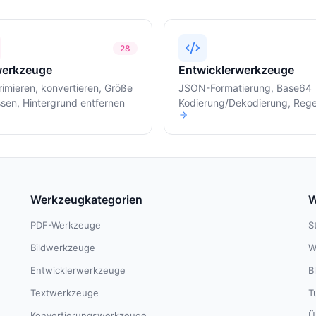
28
werkzeuge
Entwicklerwerkzeuge
imieren, konvertieren, Größe
JSON-Formatierung, Base64
sen, Hintergrund entfernen
Kodierung/Dekodierung, Reg
Test
Werkzeugkategorien
W
PDF-Werkzeuge
S
Bildwerkzeuge
W
Entwicklerwerkzeuge
B
Textwerkzeuge
T
Konvertierungswerkzeuge
Ü