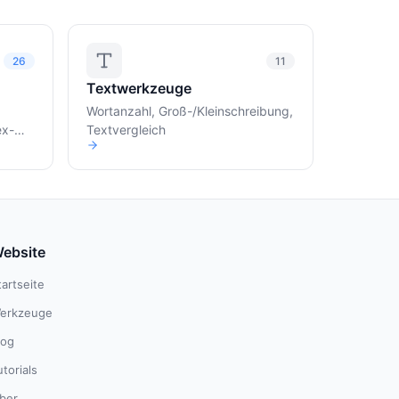
26
11
Textwerkzeuge
Wortanzahl, Groß-/Kleinschreibung,
ex-
Textvergleich
ebsite
tartseite
erkzeuge
log
utorials
ber